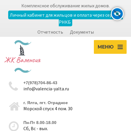
Комплексное обслуживание жилых домов.
Личный кабинет для жильцов и оплата через сервисы
РНКБ
Экран
Отчетность
Документы
zoom_out
zoom_in
Уменьшить
Увеличить
МЕНЮ
Шрифт
remove_circle_outline
add_circle_outline
+7(978)704-86-43
Уменьшить
Увеличить
info@valencia-yalta.ru
г. Ялта, пгт. Отрадное
Контрастность
Морской спуск 4 пом. 30
brightness_high
brightness_low
Пн-Пт 8.00-18.00
Светлая
Темная
Сб, Вс - вых.