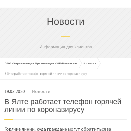
cached
Сбросить
Reset
Новости
all
options
Информация для клиентов
ООО «Управляющая Организация «ЖК-Валенсия»
Новости
В Ялте работает телефон горячей линии по коронавирусу
19.03.2020
Новости
В Ялте работает телефон горячей
линии по коронавирусу
Горячие линии, куда граждане могут обратиться за