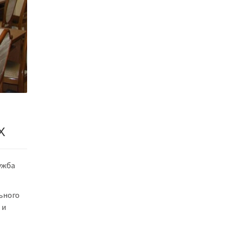
Х
ужба
ьного
 и