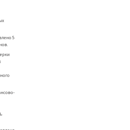
ых
влено 5
нов.
верки
х
ьного
ансово-
,