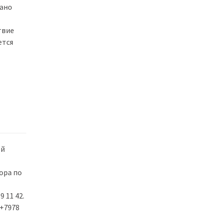
вано
твие
ется
ой
ора по
 11 42.
 +7978