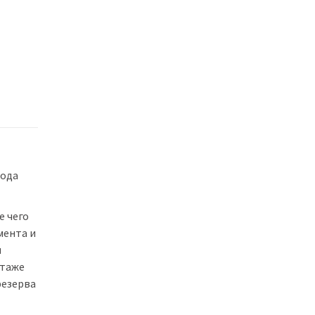
рода
е чего
мента и
я
этаже
резерва