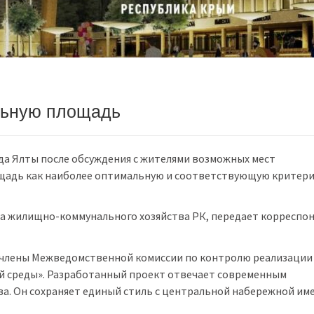
льную площадь
да Ялты после обсуждения с жителями возможных мест
щадь как наиболее оптимальную и соответствующую критер
ва жилищно-коммунального хозяйства РК, передает корреспо
 члены Межведомственной комиссии по контролю реализации
 среды». Разработанный проект отвечает современным
а. Он сохраняет единый стиль с центральной набережной им