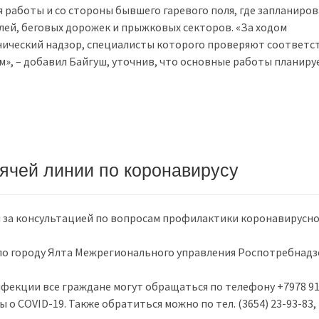
я работы и со стороны бывшего гаревого поля, где запланиро
лей, беговых дорожек и прыжковых секторов. «За ходом
хнический надзор, специалисты которого проверяют соответс
», – добавил Байгуш, уточнив, что основные работы планиру
рячей линии по коронавирусу
ся за консультацией по вопросам профилактики коронавирусн
по городу Ялта Межрегионального управления Роспотребнадз
екции все граждане могут обращаться по телефону +7978 919
о COVID-19. Также обратиться можно по тел. (3654) 23-93-83,