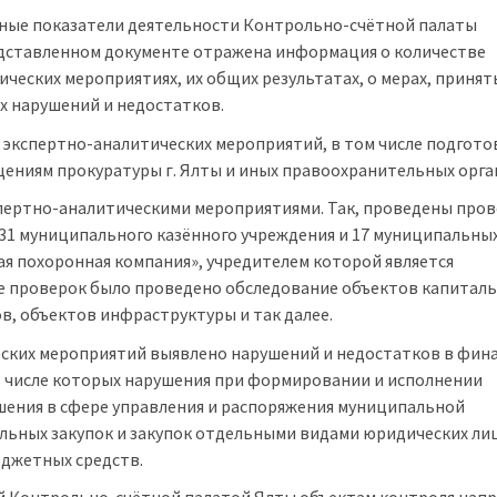
овные показатели деятельности Контрольно-счётной палаты
редставленном документе отражена информация о количестве
еских мероприятиях, их общих результатах, о мерах, принят
х нарушений и недостатков.
4 экспертно-аналитических мероприятий, в том числе подгото
ениям прокуратуры г. Ялты и иных правоохранительных орга
пертно-аналитическими мероприятиями. Так, проведены про
31 муниципального казённого учреждения и 17 муниципальны
я похоронная компания», учредителем которой является
де проверок было проведено обследование объектов капитал
в, объектов инфраструктуры и так далее.
еских мероприятий выявлено нарушений и недостатков в фин
, в числе которых нарушения при формировании и исполнении
ушения в сфере управления и распоряжения муниципальной
ьных закупок и закупок отдельными видами юридических лиц
джетных средств.