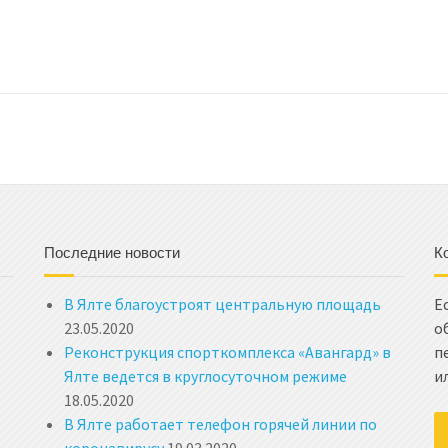
Последние новости
К
В Ялте благоустроят центральную площадь
Е
23.05.2020
о
Реконструкция спорткомплекса «Авангард» в
п
Ялте ведется в круглосуточном режиме
и
18.05.2020
В Ялте работает телефон горячей линии по
коронавирусу
19.03.2020