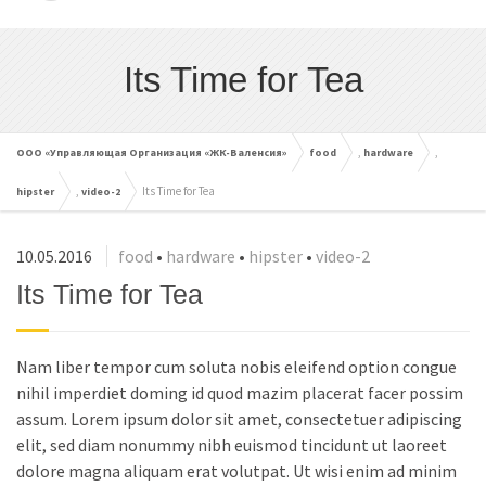
cached
Сбросить
Reset
Its Time for Tea
all
options
,
,
ООО «Управляющая Организация «ЖК-Валенсия»
food
hardware
,
Its Time for Tea
hipster
video-2
10.05.2016
food
•
hardware
•
hipster
•
video-2
Its Time for Tea
Nam liber tempor cum soluta nobis eleifend option congue
nihil imperdiet doming id quod mazim placerat facer possim
assum. Lorem ipsum dolor sit amet, consectetuer adipiscing
elit, sed diam nonummy nibh euismod tincidunt ut laoreet
dolore magna aliquam erat volutpat. Ut wisi enim ad minim