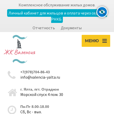
Комплексное обслуживание жилых домов.
Личный кабинет для жильцов и оплата через сервисы
РНКБ
Экран
Отчетность
Документы
zoom_out
zoom_in
Уменьшить
Увеличить
МЕНЮ
Шрифт
remove_circle_outline
add_circle_outline
+7(978)704-86-43
Уменьшить
Увеличить
info@valencia-yalta.ru
г. Ялта, пгт. Отрадное
Контрастность
Морской спуск 4 пом. 30
brightness_high
brightness_low
Пн-Пт 8.00-18.00
Светлая
Темная
Сб, Вс - вых.