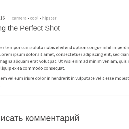
016
camera
•
cool
•
hipster
ng the Perfect Shot
er tempor cum soluta nobis eleifend option congue nihil imperdi
Lorem ipsum dolor sit amet, consectetuer adipiscing elit, sed di
magna aliquam erat volutpat. Ut wisi enim ad minim veniam, quis n
 aliquip ex ea commodo consequat.
em vel eum iriure dolor in hendrerit in vulputate velit esse molest
.
исать комментарий