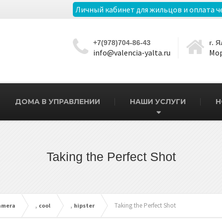
Личный кабинет для жильцов и оплата ч
+7(978)704-86-43
г. 
info@valencia-yalta.ru
Мор
ДОМА В УПРАВЛЕНИИ
НАШИ УСЛУГИ
Н
Taking the Perfect Shot
,
,
Taking the Perfect Shot
amera
cool
hipster