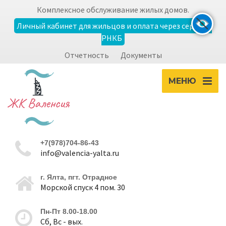
Комплексное обслуживание жилых домов.
Личный кабинет для жильцов и оплата через сервисы
РНКБ
Экран
Отчетность
Документы
zoom_out
zoom_in
Уменьшить
Увеличить
МЕНЮ
Шрифт
remove_circle_outline
add_circle_outline
+7(978)704-86-43
Уменьшить
Увеличить
info@valencia-yalta.ru
г. Ялта, пгт. Отрадное
Контрастность
Морской спуск 4 пом. 30
brightness_high
brightness_low
Пн-Пт 8.00-18.00
Светлая
Темная
Сб, Вс - вых.