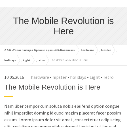
cached
Сбросить
Reset
The Mobile Revolution is
all
Here
options
,
,
ООО «Управляющая Организация «ЖК-Валенсия»
hardware
hipster
,
,
The Mobile Revolution is Here
holidays
Light
retro
10.05.2016
hardware
•
hipster
•
holidays
•
Light
•
retro
The Mobile Revolution is Here
Nam liber tempor cum soluta nobis eleifend option congue
nihil imperdiet doming id quod mazim placerat facer possim
assum. Lorem ipsum dolor sit amet, consectetuer adipiscing
elit, sed diam nonummy nibh euismod tincidunt ut laoreet