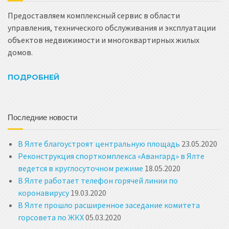
Предоставляем комплексный сервис в области
управления, технического обслуживания и эксплуатации
объектов недвижимости и многоквартирных жилых
домов.
ПОДРОБНЕЙ
Последние новости
В Ялте благоустроят центральную площадь
23.05.2020
Реконструкция спорткомплекса «Авангард» в Ялте
ведется в круглосуточном режиме
18.05.2020
В Ялте работает телефон горячей линии по
коронавирусу
19.03.2020
В Ялте прошло расширенное заседание комитета
горсовета по ЖКХ
05.03.2020