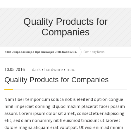
cached
Сбросить
Reset
Quality Products for
all
Companies
options
Company News
ООО «Управляющая Организация «ЖК-Валенсия»
10.05.2016
dark
•
hardware
•
mac
Quality Products for Companies
Nam liber tempor cum soluta nobis eleifend option congue
nihil imperdiet doming id quod mazim placerat facer possim
assum. Lorem ipsum dolor sit amet, consectetuer adipiscing
elit, sed diam nonummy nibh euismod tincidunt ut laoreet
dolore magna aliquam erat volutpat. Ut wisi enim ad minim