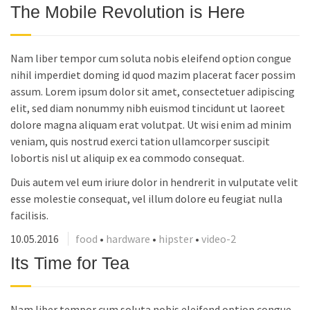
The Mobile Revolution is Here
Nam liber tempor cum soluta nobis eleifend option congue
nihil imperdiet doming id quod mazim placerat facer possim
assum. Lorem ipsum dolor sit amet, consectetuer adipiscing
elit, sed diam nonummy nibh euismod tincidunt ut laoreet
dolore magna aliquam erat volutpat. Ut wisi enim ad minim
veniam, quis nostrud exerci tation ullamcorper suscipit
lobortis nisl ut aliquip ex ea commodo consequat.
Duis autem vel eum iriure dolor in hendrerit in vulputate velit
esse molestie consequat, vel illum dolore eu feugiat nulla
facilisis.
10.05.2016
food
•
hardware
•
hipster
•
video-2
Its Time for Tea
Nam liber tempor cum soluta nobis eleifend option congue